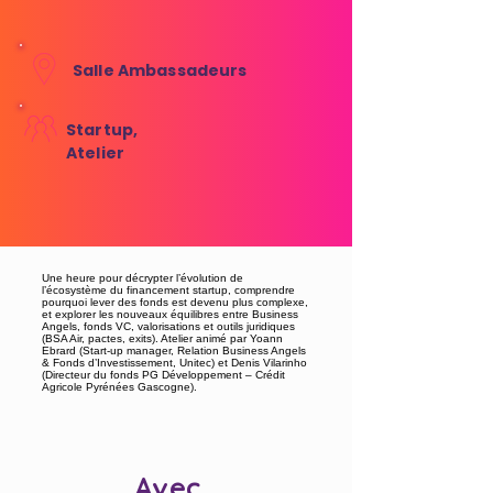
Salle Ambassadeurs
Startup,
Atelier
Une heure pour décrypter l’évolution de
l’écosystème du financement startup, comprendre
pourquoi lever des fonds est devenu plus complexe,
et explorer les nouveaux équilibres entre Business
Angels, fonds VC, valorisations et outils juridiques
(BSA Air, pactes, exits). Atelier animé par Yoann
Ebrard (Start-up manager, Relation Business Angels
& Fonds d’Investissement, Unitec) et Denis Vilarinho
(Directeur du fonds PG Développement – Crédit
Agricole Pyrénées Gascogne).
Avec...