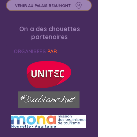
VENIR AU PALAIS BEAUMONT
On a des chouettes
partenaires
ORGANISEES
PAR