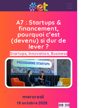
A7 : Startups &
financement,
pourquoi c’est
(devenu) si dur de
lever ?
Startups, Innovation, Business
mercredi
15 octobre 2025
09:30