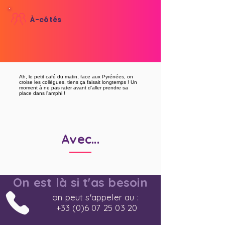
À-côtés
Ah, le petit café du matin, face aux Pyrénées, on
croise les collègues, tiens ça faisait longtemps ! Un
moment à ne pas rater avant d'aller prendre sa
place dans l'amphi !
Avec...
On est là si t'as besoin
on peut s'appeler au :
+33 (0)6 07 25 03 20