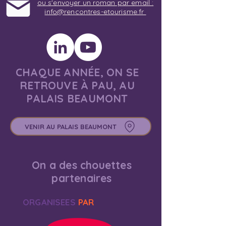
ou s'envoyer un roman par email :
info@rencontres-etourisme.fr
CHAQUE ANNÉE, ON SE
RETROUVE À PAU, AU
PALAIS BEAUMONT
VENIR AU PALAIS BEAUMONT
On a des chouettes
partenaires
ORGANISEES
PAR