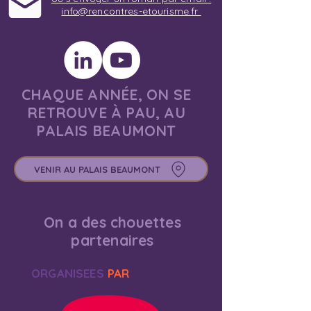
info@rencontres-etourisme.fr
CHAQUE ANNÉE, ON SE
RETROUVE À PAU, AU
PALAIS BEAUMONT
VENIR AU PALAIS BEAUMONT
On a des chouettes
partenaires
ORGANISEES
PAR