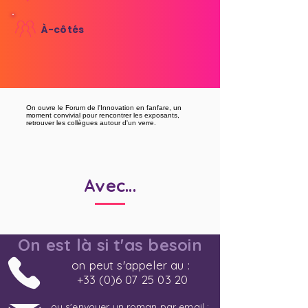
À-côtés
On ouvre le Forum de l'Innovation en fanfare, un
moment convivial pour rencontrer les exposants,
retrouver les collègues autour d'un verre.
Avec...
On est là si t'as besoin
on peut s'appeler au :
+33 (0)6 07 25 03 20
ou s'envoyer un roman par email :