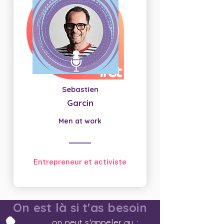
Sebastien
Garcin
Men at work
Entrepreneur et activiste
On est là si t'as besoin
on peut s'appeler au :