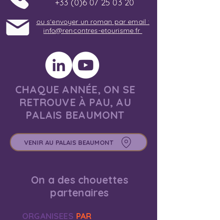
+33 (0)6 07 25 03 20
ou s'envoyer un roman par email :
info@rencontres-etourisme.fr
CHAQUE ANNÉE, ON SE
RETROUVE À PAU, AU
PALAIS BEAUMONT
VENIR AU PALAIS BEAUMONT
On a des chouettes
partenaires
ORGANISEES
PAR