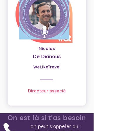
Nicolas
De Dianous
WeLikeTravel
Directeur associé
On est là si t'as besoin
on peut s'appeler au :