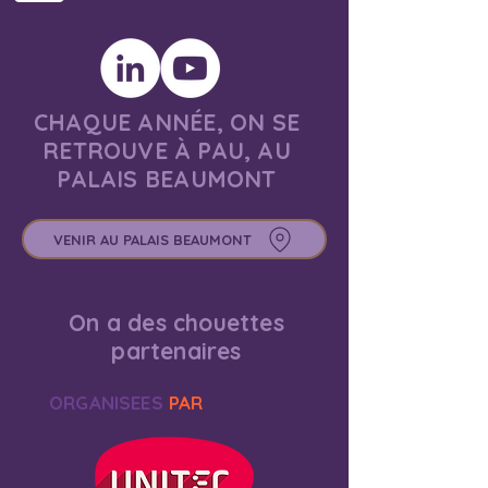
CHAQUE ANNÉE, ON SE
RETROUVE À PAU, AU
PALAIS BEAUMONT
VENIR AU PALAIS BEAUMONT
On a des chouettes
partenaires
ORGANISEES
PAR