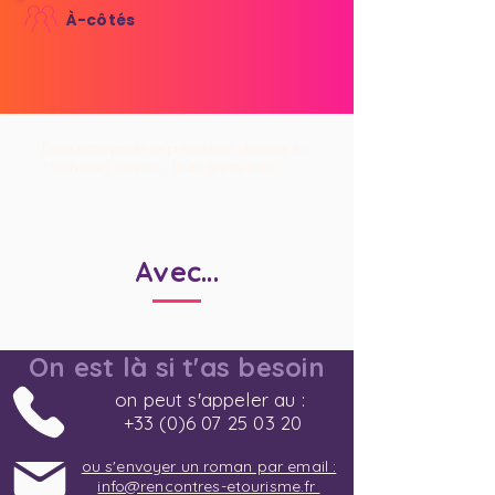
À-côtés
Deux entreprises te présentent chacune en
15mn leurs services, leurs prestations.
Avec...
On est là si t'as besoin
on peut s'appeler au :
+33 (0)6 07 25 03 20
ou s'envoyer un roman par email :
info@rencontres-etourisme.fr