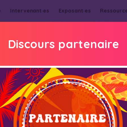
e
Intervenant·es
Exposant·es
Ressourc
Discours partenaire