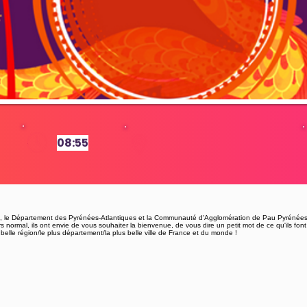
08:55
2
e, le Département des Pyrénées-Atlantiques et la Communauté d'Agglomération de Pau Pyrénée
 normal, ils ont envie de vous souhaiter la bienvenue, de vous dire un petit mot de ce qu'ils font s
belle région/le plus département/la plus belle ville de France et du monde !