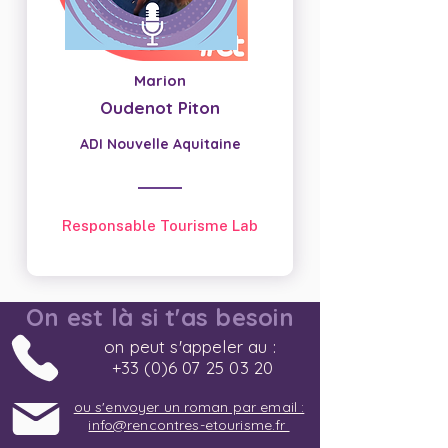
Marion
Oudenot Piton
ADI Nouvelle Aquitaine
Responsable Tourisme Lab
On est là si t'as besoin
on peut s'appeler au :
+33 (0)6 07 25 03 20
ou s'envoyer un roman par email :
info@rencontres-etourisme.fr