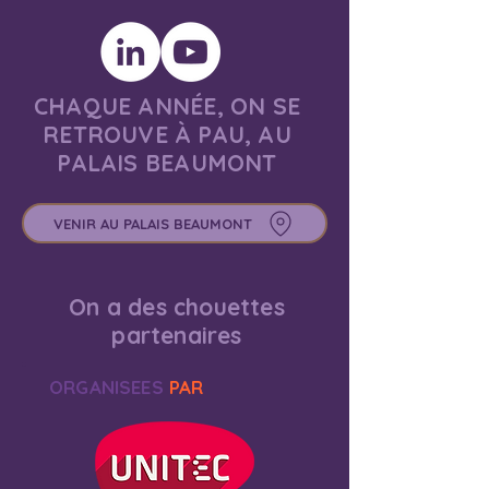
CHAQUE ANNÉE, ON SE
RETROUVE À PAU, AU
PALAIS BEAUMONT
VENIR AU PALAIS BEAUMONT
On a des chouettes
partenaires
ORGANISEES
PAR