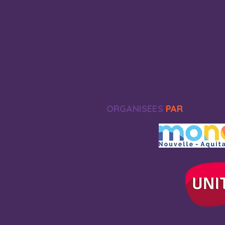
ORGANISEES
PAR