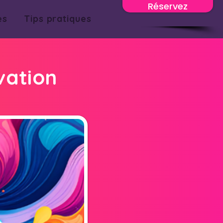
Réservez
es
Tips pratiques
vation