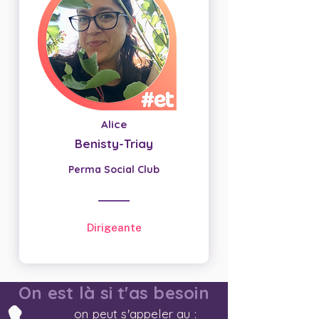
Alice
Benisty-Triay
Perma Social Club
Dirigeante
On est là si t'as besoin
on peut s'appeler au :