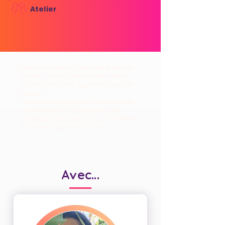
Atelier
Après la Fresque du Climat, de la ville, du
sexisme, nous accueillons enfin celle du
Tourisme pour cette quatrième saison de
Fresque !
​L'atelier pédagogique de référence dédié
aux professionnels du tourisme pour
comprendre les enjeux de transformation
du secteur et passer à l'action !
Avec...