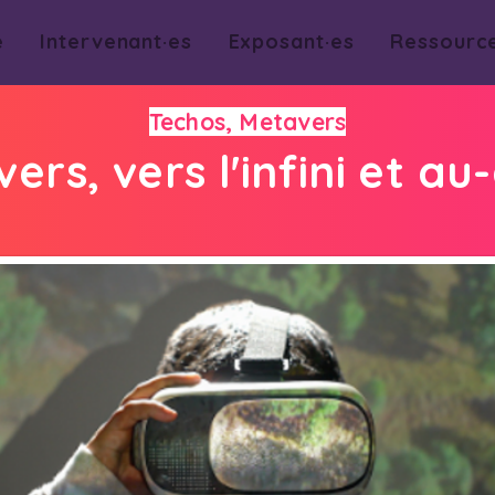
e
Intervenant·es
Exposant·es
Ressourc
Techos, Metavers
ers, vers l'infini et au-