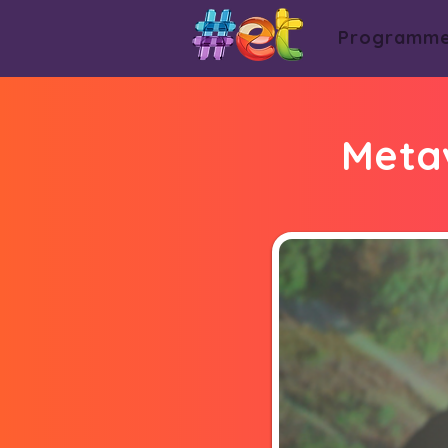
Programm
Metav