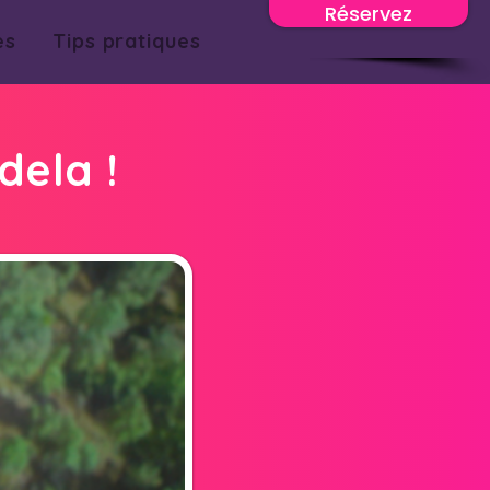
Réservez
es
Tips pratiques
dela !