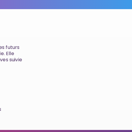
s futurs
e. Elle
ves suivie
s