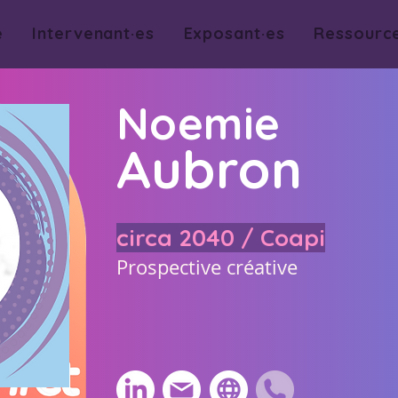
e
Intervenant·es
Exposant·es
Ressourc
Noemie
Aubron
circa 2040 / Coapi
Prospective créative