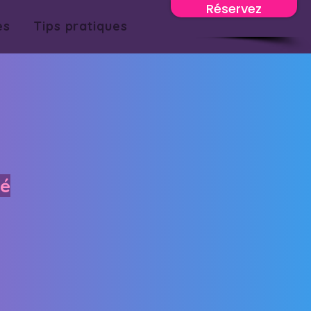
Réservez
es
Tips pratiques
té