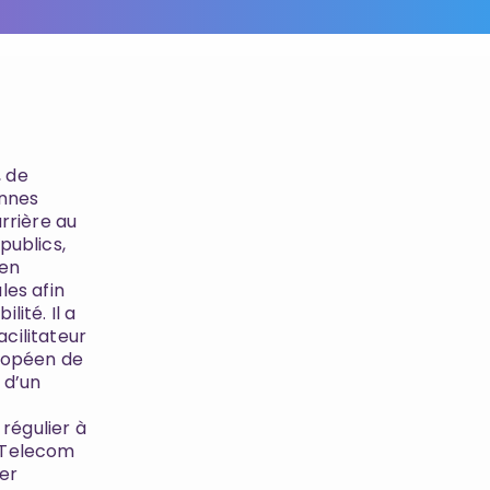
, de
ennes
rrière au
publics,
 en
les afin
lité. Il a
cilitateur
uropéen de
 d’un
 régulier à
, Telecom
ter