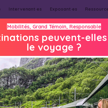
e
Intervenant·es
Exposant·es
Ressourc
Mobilités, Grand Témoin, Responsable
inations peuvent-elles
le voyage ?