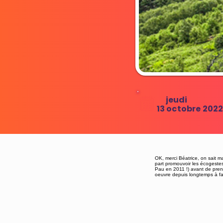
jeudi
13 octobre 202
OK, merci Béatrice, on sait ma
part promouvoir les écogestes 
Pau en 2011 !) avant de prend
oeuvre depuis longtemps à fai