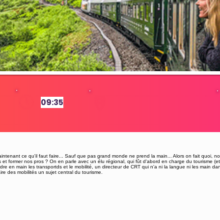
09:35
2
intenant ce qu'il faut faire... Sauf que pas grand monde ne prend la main... Alors on fait quoi, n
et former nos pros ? On en parle avec un élu régional, qui fût d'abord en charge du tourisme (et l
re en main les transportds et le mobilité, un directeur de CRT qui n'a ni la langue ni les main da
re des mobilités un sujet central du tourisme.