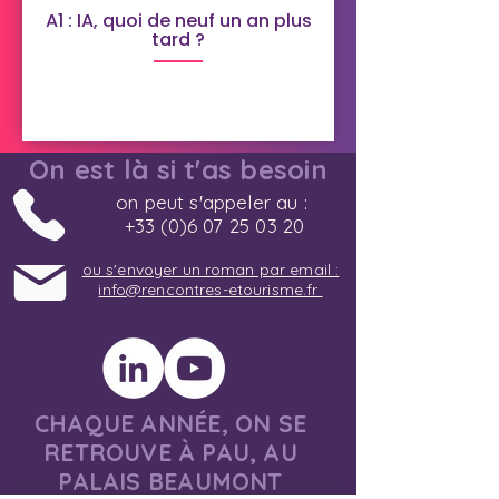
A1 : IA, quoi de neuf un an plus
tard ?
On est là si t'as besoin
on peut s'appeler au :
+33 (0)6 07 25 03 20
ou s'envoyer un roman par email :
info@rencontres-etourisme.fr
CHAQUE ANNÉE, ON SE
RETROUVE À PAU, AU
PALAIS BEAUMONT