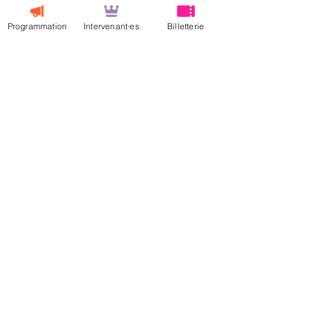
Programmation
Intervenant·es
Billetterie
VENIR AU PALAIS BEAUMONT
On a des chouettes
partenaires
ORGANISEES
PAR