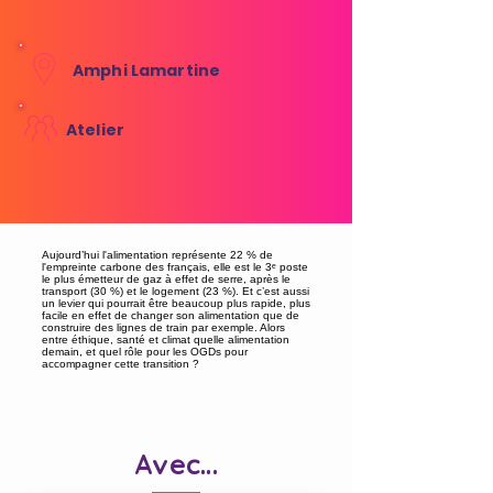
Amphi Lamartine
Atelier
Aujourd’hui l'alimentation représente 22 % de
l'empreinte carbone des français, elle est le 3ᵉ poste
le plus émetteur de gaz à effet de serre, après le
transport (30 %) et le logement (23 %). Et c’est aussi
un levier qui pourrait être beaucoup plus rapide, plus
facile en effet de changer son alimentation que de
construire des lignes de train par exemple. Alors
entre éthique, santé et climat quelle alimentation
demain, et quel rôle pour les OGDs pour
accompagner cette transition ?
Avec...