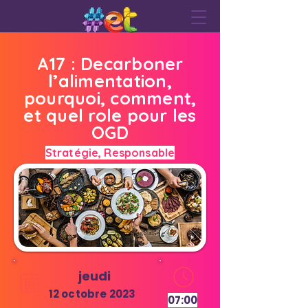
A17 : Decarboner
l’alimentation,
pourquoi, comment,
et quel role pour les
OGD
Stratégie, Responsable
jeudi
12 octobre 2023
07:00