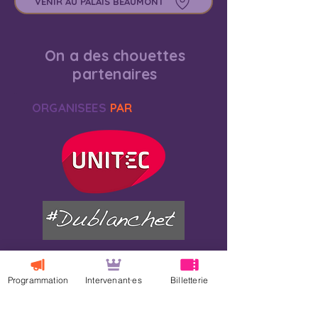
VENIR AU PALAIS BEAUMONT
On a des chouettes
partenaires
ORGANISEES
PAR
Programmation
Intervenant·es
Billetterie