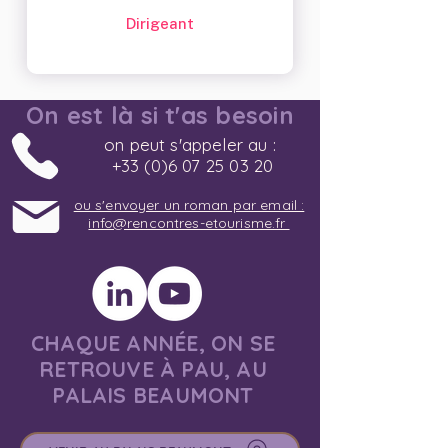
Dirigeant
On est là si t'as besoin
on peut s'appeler au :
+33 (0)6 07 25 03 20
ou s'envoyer un roman par email :
info@rencontres-etourisme.fr
CHAQUE ANNÉE, ON SE
RETROUVE À PAU, AU
PALAIS BEAUMONT