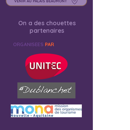
VENIR AU PALAIS BEAUMONT
On a des chouettes
partenaires
ORGANISEES
PAR