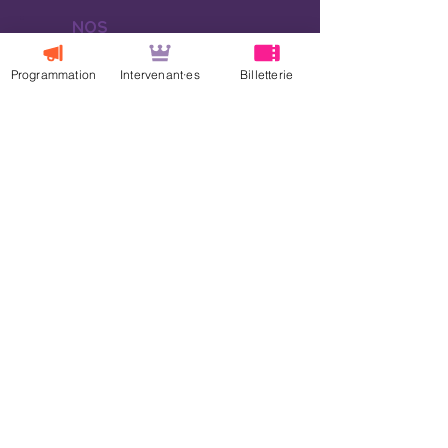
NOS
SOUTIENS
FINANCIERS
Programmation
Intervenant·es
Billetterie