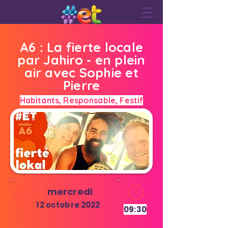
A6 : La fierte locale
par Jahiro - en plein
air avec Sophie et
Pierre
Habitants, Responsable, Festif
mercredi
12 octobre 2022
09:30