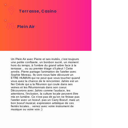
Terrasse, Casino
Plein Air
Un Plein Air avec Pierre et ses invités, c'est toujours
une petite confiserie, un bonbon sucré, un moment
hors du temps, à l'ombre du grand arbre face à la
terrasse... ou au premier étage s'il pleut ! Cette
année, Pierre partage l'animation de l'atelier avec
Sophie Moreau. Ils vont nous faire découvrir un
ETRE HUMAIN qui ne peut que vous toucher quand
vous avez la chance de le rencontrer. Jahiro est un
fier Créole qui a la Réunion qui coule dans ses
veines et les Réunionnais dans son coeur.
Découvrons avec Jahiro comme l'audace, les
attentions, l'inclusion, la culture locale peuvent être
mis en lumière. Ce n'est pas dit qu'on ne finisse pas
l'atelier avec un boeuf, pas un Carry Boeuf, mais un
bon boeuf musical, expression artistique de ces
fiertés locales... venez avec votre instrument de
musique ou votre voix :)