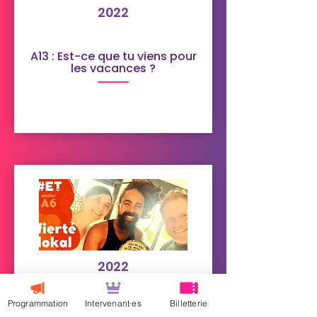
2022
A13 : Est-ce que tu viens pour
les vacances ?
2022
Habitants, Responsable,
Festif
Programmation
Intervenant·es
Billetterie