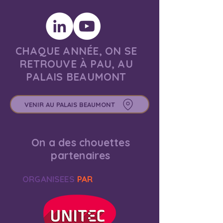
CHAQUE ANNÉE, ON SE
RETROUVE À PAU, AU
PALAIS BEAUMONT
VENIR AU PALAIS BEAUMONT
On a des chouettes
partenaires
ORGANISEES
PAR