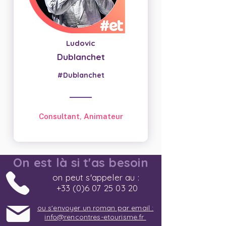
Ludovic
Dublanchet
#Dublanchet
Consultant, Animateur
On est là si t'as besoin
on peut s'appeler au :
+33 (0)6 07 25 03 20
ou s'envoyer un roman par email :
info@rencontres-etourisme.fr