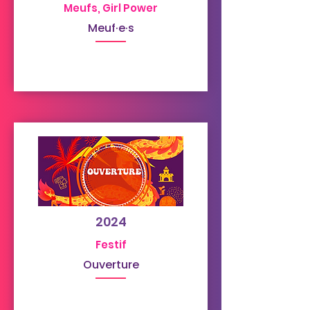
Meufs, Girl Power
Meuf·e·s
2024
Festif
Ouverture