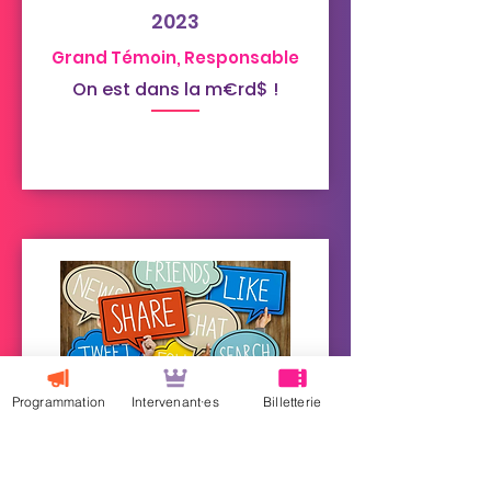
2023
Grand Témoin, Responsable
On est dans la m€rd$ !
2023
Programmation
Intervenant·es
Billetterie
Marketing, social media,
Observation, Stratégie
A12 : L’actu qui bouleverse la