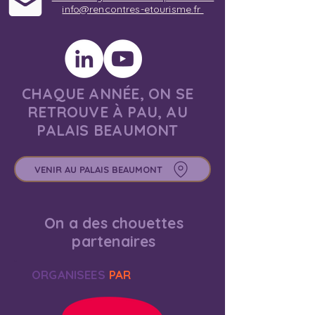
info@rencontres-etourisme.fr
CHAQUE ANNÉE, ON SE
RETROUVE À PAU, AU
PALAIS BEAUMONT
VENIR AU PALAIS BEAUMONT
On a des chouettes
partenaires
ORGANISEES
PAR