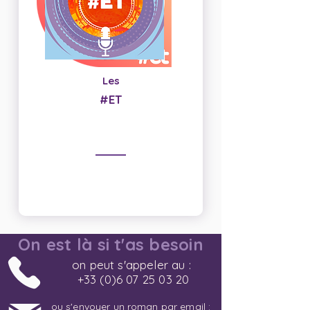
Les
#ET
On est là si t'as besoin
on peut s'appeler au :
+33 (0)6 07 25 03 20
ou s'envoyer un roman par email :