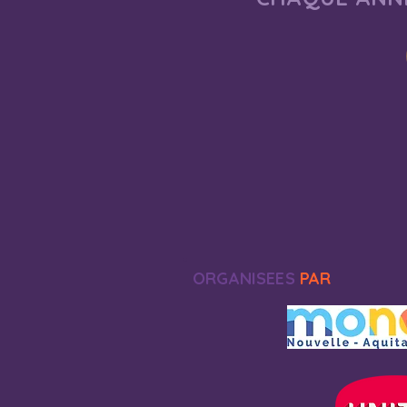
ORGANISEES
PAR