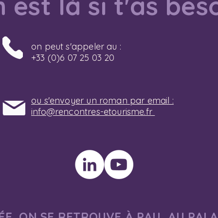
 est là si t'as bes
on peut s'appeler au :
+33 (0)6 07 25 03 20
ou s'envoyer un roman par email :
info@rencontres-etourisme.fr
E, ON SE RETROUVE À PAU, AU PAL