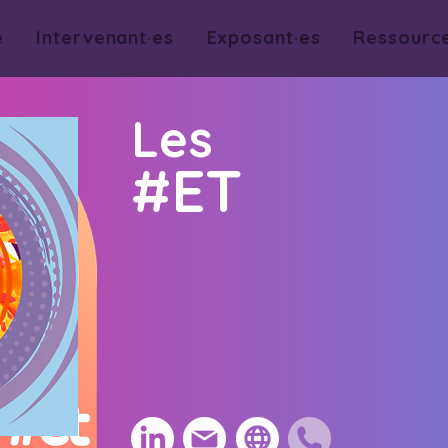
e
Intervenant·es
Exposant·es
Ressourc
Les
#ET