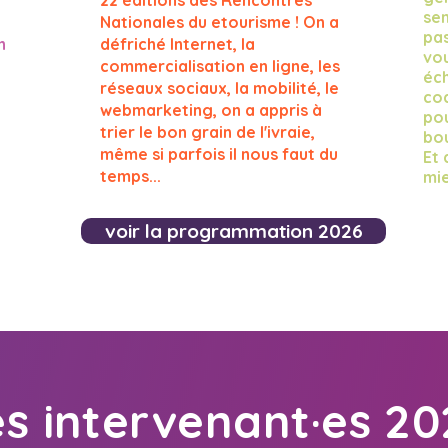
22 éditions des Rencontres
sen
Nationales du etourisme ! On a
pas
n
défriché Internet, la
vo
commercialisation en ligne, les
éch
réseaux sociaux, la mobilité, le
co
webmarketing, on a appris à
pou
trier le bon grain de l'ivraie,
bou
même si parfois il nous faut du
Et 
temps...
mie
voir la programmation 2026
es intervenant·es 20