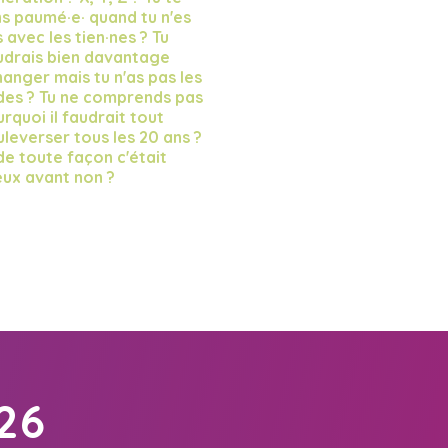
s paumé·e· quand tu n'es
 avec les tien·nes ? Tu
udrais bien davantage
anger mais tu n'as pas les
des ? Tu ne comprends pas
rquoi il faudrait tout
leverser tous les 20 ans ?
de toute façon c'était
ux avant non ?
26