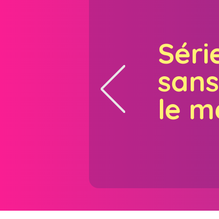
Séri
sans
le m