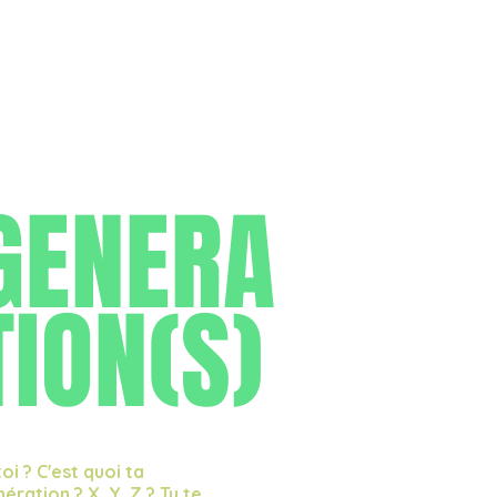
GENERA
TION(S)
toi ? C'est quoi ta
ération ? X, Y, Z ? Tu te