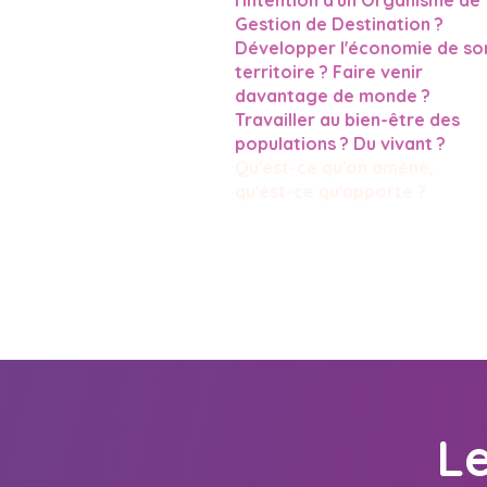
l'intention d'un Organisme de
Gestion de Destination ?
Développer l'économie de so
territoire ? Faire venir
davantage de monde ?
Travailler au bien-être des
populations ? Du vivant ?
Qu'est-ce qu'on amène,
qu'est-ce qu'apporte ?
L