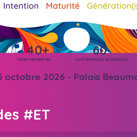
40+
60
intervenant·es
conférences & ateliers
15 octobre 2026 - Palais Beaum
 des #ET