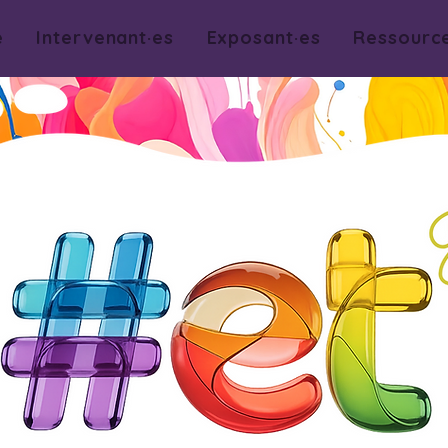
e
Intervenant·es
Exposant·es
Ressourc